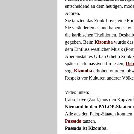
entscheidend an dem heutigen, mod
Acoren.
Sie tanzten das Zouk Love, eine 
Sie veränderten es und haben es, wi
die karibischen Traditionen. Desha
gegeben. Beim
Kizomba
wurde das 
dem Einfluss westlicher Musik (Port
Aber anstatt es Urban Ghetto Zouk 
später nach massiven Protesten,
Urb
sog.
Kizomba
erhoben wurden, obwo
Respekt vor Kulturen anderer Völker
Video unten:
Cabo Love (Zouk) aus den Kapverdi
Niemand in den PALOP-Staaten n
Alle aus den Palop-Staaten konnten 
Passada
tanzen.
Passada ist Kizomba.