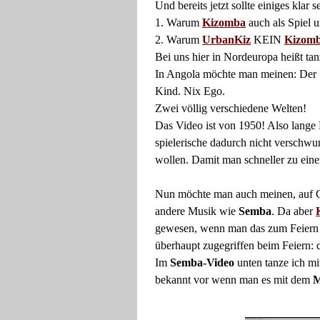
Und bereits jetzt sollte einiges klar
1. Warum
Kizomba
auch als Spiel 
2. Warum
UrbanKiz
KEIN
Kizom
Bei uns hier in Nordeuropa heißt tan
In Angola möchte man meinen: Der "
Kind. Nix Ego.
Zwei völlig verschiedene Welten!
Das Video ist von 1950! Also lan
spielerische dadurch nicht verschw
wollen. Damit man schneller zu ei
Nun möchte man auch meinen, auf Gr
andere Musik wie
Semba
. Da aber
gewesen
, wenn man das zum Feiern 
überhaupt zugegriffen beim Feiern:
Im
Semba-Video
unten tanze ich mi
bekannt vor wenn man es mit dem
M