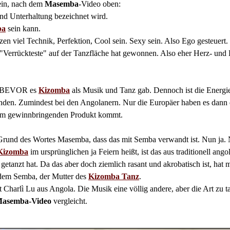
 sein, nach dem
Masemba
-Video oben:
und Unterhaltung bezeichnet wird.
ba
sein kann.
zen viel Technik, Perfektion, Cool sein. Sexy sein. Also Ego gesteuert.
Verrückteste" auf der Tanzfläche hat gewonnen. Also eher Herz- und 
ge BEVOR es
Kizomba
als Musik und Tanz gab. Dennoch ist die Energi
unden. Zumindest bei den Angolanern. Nur die Europäer haben es dan
nem gewinnbringenden Produkt kommt.
und des Wortes Masemba, dass das mit Semba verwandt ist. Nun ja. Ni
Kizomba
im ursprünglichen ja Feiern heißt, ist das aus traditionell ang
getanzt hat. Da das aber doch ziemlich rasant und akrobatisch ist, 
 dem Semba, der Mutter des
Kizomba Tanz
.
t Charlì Lu aus Angola. Die Musik eine völlig andere, aber die Art zu
asemba-Video
vergleicht.