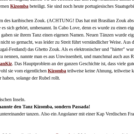
ernen
Kizomba
beteiligt. Sie sind noch heute portugiesisches Staatsgeb
Form des karibischen Zouk. (ACHTUNG! Das hat mit Brasilian Zouk 
e es sich gehört, umbenannt. In Cabo Love, denn es wurde zu einen eig
lb gaben sie ihrem Tanz einen eigenen Namen. Neuen Tänzen wurde eig
nicht so gemacht, was leider zu Streit führt verständlicher Weise. Aus
ugal-Festland) das Ghetto Zouk. Als es elektronischer und "härter" wur
zu nennen, nannte man es aus Unwissenheit, und manchmal auch aus R
anKiz
. Das Hauptproblem an der ganzen Geschichte ist, dass viele gut
hl sie vom eigentlichen
Kizomba
teilweise keine Ahnung, teilweise 
 haben, solange der Rubel rollt.
schen Inseln.
annte den Tanz Kizomba, sondern Passada!
untereinander tanzen. Also ein Angolaner mit einer Kap Verdischen Frau