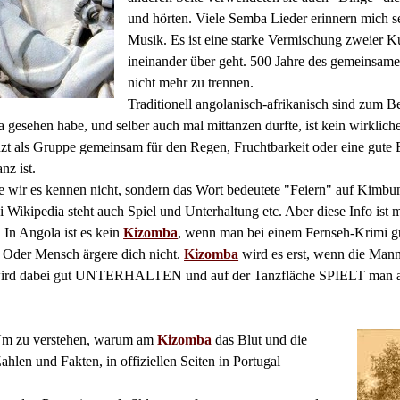
und hörten. Viele Semba Lieder erinnern mich sel
Musik. Es ist eine starke Vermischung zweier K
ineinander über geht. 500 Jahre des gemeinsame
nicht mehr zu trennen.
Traditionell angolanisch-afrikanisch sind zum B
a gesehen habe, und selber auch mal mittanzen durfte, ist kein wirklich
nzt als Gruppe gemeinsam für den Regen, Fruchtbarkeit oder eine gut
nz ist.
 wir es kennen nicht, sondern das Wort bedeutete "Feiern" auf Kimbun
Wikipedia steht auch Spiel und Unterhaltung etc. Aber diese Info ist m
In Angola ist es kein
Kizomba
, wenn man bei einem Fernseh-Krim
Oder Mensch ärgere dich nicht.
Kizomba
wird es erst, wenn die Ma
ird dabei gut UNTERHALTEN und auf der Tanzfläche SPIELT man aus
Um zu verstehen, warum am
Kizomba
das Blut und die
 Zahlen und Fakten,
in offiziellen Seiten in Portugal