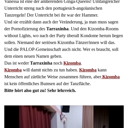
Vanessa ist eine der amtierenden Ginga-Queens! Umfangreicher
Unterricht streng nach den portugiesich-angolanischen
Tanzregeln! Der Unterricht bei ihr war der Hammer.
Und sie erzählt dann auch der Veränderung, ja man muss sagen
der Pornofizierung des
Tarraxinha
. Und den Kizomba-Rooms
without Lights, wo nach der Party überall Kondome herum liegen
sollen. Niemand der seriösen Kizomba-Tänzer/innen will das.
Und die PALOP-Gemeinschaft auch nicht. Wer es braucht, soll
dem einen neuen Namen geben.
Das ist weder
Tarraxinha
noch
Kizomba
.
Kizomba
will damit nichts zu tun haben.
Kizomba
kann
Menschen auf zärtliche Weise zusammen führen, aber
Kizomba
ist kein öffentliches Bumsen auf der Tanzfläche.
Bitte hört also gut zu! Sehr lehrreich.