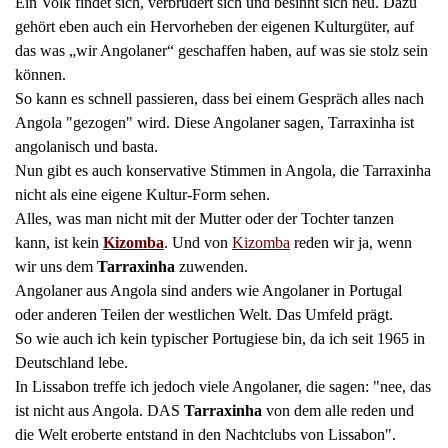
Ein Volk findet sich, verbrüdert sich und besinnt sich neu. Dazu
gehört eben auch ein Hervorheben der eigenen Kulturgüter, auf
das was „wir Angolaner“ geschaffen haben, auf was sie stolz sein
können.
So kann es schnell passieren, dass bei einem Gespräch alles nach
Angola "gezogen" wird. Diese Angolaner sagen, Tarraxinha ist
angolanisch und basta.
Nun gibt es auch konservative Stimmen in Angola, die Tarraxinha
nicht als eine eigene Kultur-Form sehen.
Alles, was man nicht mit der Mutter oder der Tochter tanzen
kann, ist kein
Kizomba
. Und von
Kizomba
reden wir ja, wenn
wir uns dem
Tarraxinha
zuwenden.
Angolaner aus Angola sind anders wie Angolaner in Portugal
oder anderen Teilen der westlichen Welt. Das Umfeld prägt.
So wie auch ich kein typischer Portugiese bin, da ich seit 1965 in
Deutschland lebe.
In Lissabon treffe ich jedoch viele Angolaner, die sagen: "nee, das
ist nicht aus Angola. DAS
Tarraxinha
von dem alle reden und
die Welt eroberte entstand in den Nachtclubs von Lissabon".