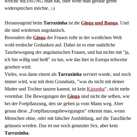
welche MEINUNG man hat, oder wem man gerade gerne
widersprechen möchte. ;-)
Herausragend beim
Tarraxinha
ist die
Ginga und Banga
. Und
die sind wiederum angolanisch.
Besonders die
Ginga
der Frauen rufte in der westlichen Welt
wohl erotische Gedanken auf. Dabei ist es eine natürliche
Tanzbewegung der angolanischen Frauen, und hat nichts mit "ja,
ich bin willig und heiß" zu tun, wie das hier in Europa teilweise
gesehen wird.
Vieles, was dann einem als
Tarraxinha
serviert wurde, und noch
immer wird, war mit dem Grundsatz, "was du nicht mit deiner
Mutter und Tochter tanzen kannst, ist kein
Kizomba
", nicht mehr
vereinbar. Die Bewegungen der
Ginga
sind nicht die selben, wie
bei der Fortpflanzung, den sie gehen ja vom Mann weg. Aber
genau diese „Fortpflanzungsbewegungen“ erkennt man, wenn
Menschen ohne, oder mit falscher Ausbildung, auf die Tanzfläche
gelassen werden. Das ist nur noch getanzter Sex, aber kein
Tarraxinha
.