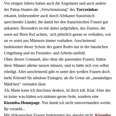
Vor einigen Jahren haben auch die Angolaner und auch andere
der Palop-Staaten die „Verschmutzung“ des
Tarraxinhas
erkannt, insbesondere auch durch Afrikaner französisch
sprechender Länder, die damit bei den französischen Frauen gut
ankamen. Besonders ist mir dabei aufgefallen, das Damen, die
sonst auf Ihren Ruf achten, sich plötzlich genau so verhalten, wie
sie es sonst uns Männern immer vorhalten. Anscheinend
funktioniert dieser Schutz des guten Rufes nur in der häuslichen
Umgebung und im Freundes- und Arbeits-umfeld.
Ohne diesen Umstand, also ohne die passenden Frauen, hätten
diese Männer alleine tanzen müssen, und es hätte sich von selbst
erledigt. Aber anscheinend gibt es unter den weißen Frauen doch
mehr Klientel für tabulose Einlagen, als ihr Getue als „anständiges
Mädchen“ vermuten lässt.
Als Mann kann ich durchaus denken, ist doch toll. Klar. Aber das
ist keine was-hätten-wir-männer-gerne-Seite, sondern eine
Kizomba-Homepage
. Nur damit ich nicht missverstanden werde.
Ihr versteht...
Mit afrikanischen Frauen funktioniert das absolut nicht.
Kizomba